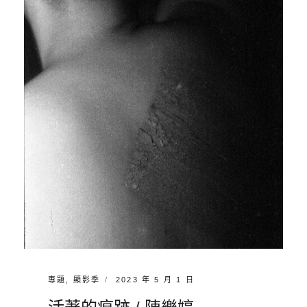
A
陳
樂
婷
CATEGORIES:
POSTED
專題
,
顯影季
2023 年 5 月 1 日
ON