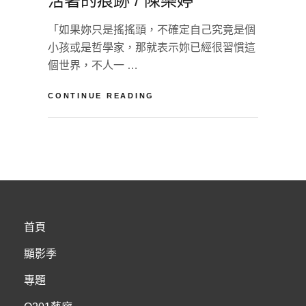
活著的痕跡 / 陳樂婷
「如果妳只是搖搖頭，不確定自己究竟是個
小孩或是哲學家，那就表示妳已經很習慣這
個世界，不人一 …
活
CONTINUE READING
著
的
BY
淡
痕
江
L
跡
影
E
/
像
A
陳
藝
V
樂
術
E
婷
工
A
首頁
坊
C
O
顯影季
M
M
專題
E
N