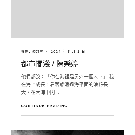
CATEGORIES:
POSTED
專題
,
顯影季
2024 年 5 月 1 日
ON
都市擱淺 / 陳樂婷
他們都說：「你在海裡是另外一個人。」 我
在海上成長，看著船滑過海平面的浪花長
大，在大海中間 …
都
CONTINUE READING
市
擱
BY
U
淺
N
/