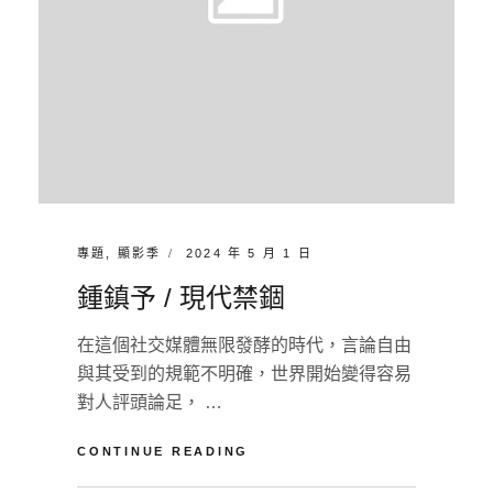
CATEGORIES:
POSTED
專題
,
顯影季
2024 年 5 月 1 日
ON
鍾鎮予 / 現代禁錮
在這個社交媒體無限發酵的時代，言論自由
與其受到的規範不明確，世界開始變得容易
對人評頭論足， …
鍾
CONTINUE READING
鎮