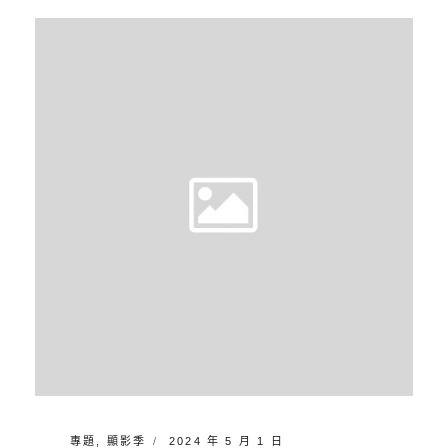
N
L
與
A
E
想
A
望
V
二
E
級
A
聯
C
展
O
DR56
M
M
E
N
T
CATEGORIES:
POSTED
專題
,
顯影季
2024 年 5 月 1 日