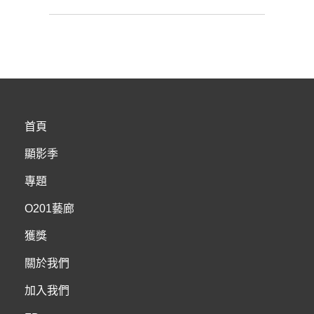
淳
茹
BY
U
/
N
L
自
A
E
然
A
紋
V
理
E
A
首頁
C
O
顯影季
M
M
專題
E
N
O201藝廊
T
獲獎
關於我們
加入我們