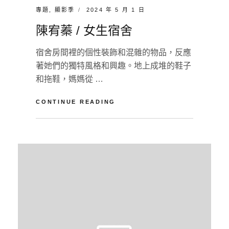
CATEGORIES:
POSTED
專題
,
顯影季
2024 年 5 月 1 日
ON
陳宥蓁 / 女生宿舍
宿舍房間裡的個性裝飾和混雜的物品，反應
著她們的獨特風格和興趣。地上成堆的鞋子
和拖鞋，媽媽從 …
陳
CONTINUE READING
宥
蓁
BY
U
/
N
L
女
A
E
生
A
宿
V
舍
E
A
C
O
M