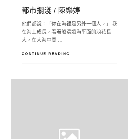
ON
都市擱淺 / 陳樂婷
他們都說：「你在海裡是另外一個人。」 我
在海上成長，看著船滑過海平面的浪花長
大，在大海中間 …
都
CONTINUE READING
市
擱
BY
U
淺
N
/
A
陳
樂
婷