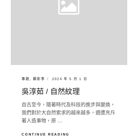
M
E
N
T
CATEGORIES:
POSTED
專題
,
顯影季
2024 年 5 月 1 日
ON
吳淳茹 / 自然紋理
自古至今，隨著時代及科技的進步與變換，
我們對於大自然索求的越來越多，週遭充斥
著人造事物，原 …
吳
CONTINUE READING