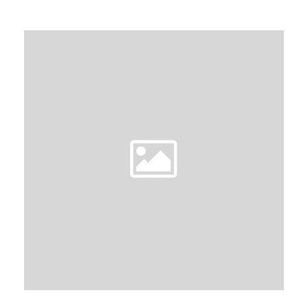
予
BY
U
/
N
L
現
A
E
代
A
禁
V
錮
E
A
C
O
M
M
E
N
T