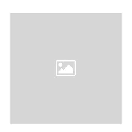
廷
BY
U
/
N
L
TO
A
E
MEMOIR
A
SIXTEEN
V
E
A
C
O
M
M
E
N
T