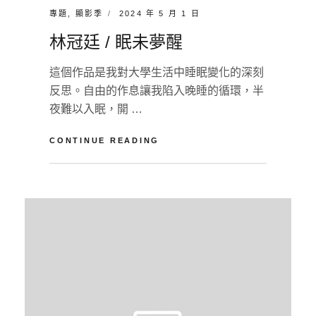
CATEGORIES:
POSTED
專題
,
顯影季
2024 年 5 月 1 日
ON
林冠廷 / 眠未夢醒
這個作品是我對大學生活中睡眠變化的深刻
反思。自由的作息讓我陷入晚睡的循環，半
夜難以入眠，開 …
林
CONTINUE READING
冠
廷
BY
U
/
N
L
眠
A
E
未
A
夢
V
醒
E
A
C
O
M