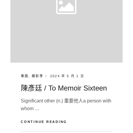
M
E
N
T
CATEGORIES:
POSTED
專題
,
顯影季
2024 年 5 月 1 日
ON
陳彥廷 / To Memoir Sixteen
Significant other (n.) 重要他人a person with
whom …
陳
CONTINUE READING
彥