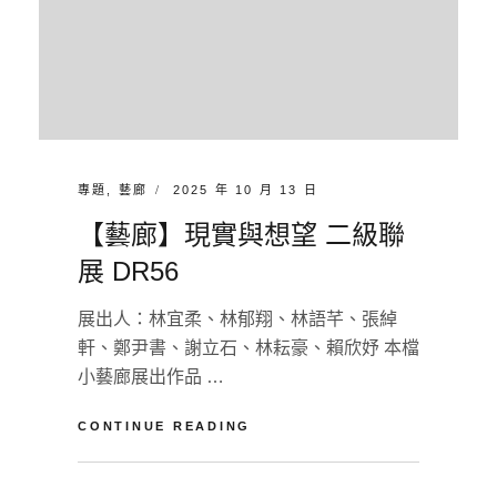
CATEGORIES:
POSTED
專題
,
藝廊
2025 年 10 月 13 日
ON
【藝廊】現實與想望 二級聯
展 DR56
展出人：林宜柔、林郁翔、林語芊、張綽
軒、鄭尹書、謝立石、林耘豪、賴欣妤 本檔
小藝廊展出作品 …
【藝
CONTINUE READING
廊】
現
BY
U
實