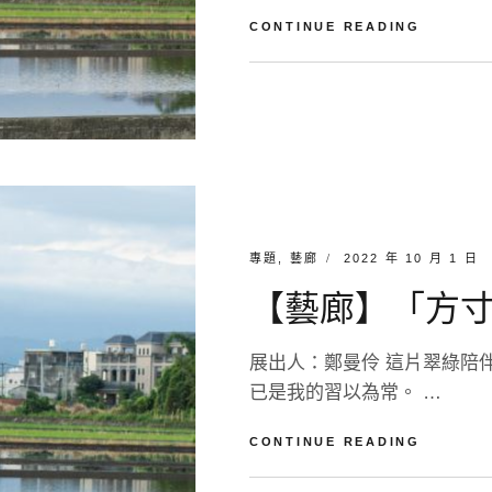
方
CONTINUE READING
寸
田
BY
淡
園
江
L
/
影
E
鄭
像
A
曼
藝
V
伶
術
E
工
A
坊
C
CATEGORIES:
POSTED
專題
,
藝廊
2022 年 10 月 1 日
O
ON
M
【藝廊】「方寸田
M
E
N
展出人：鄭曼伶 這片翠綠陪
T
已是我的習以為常。 …
【藝
CONTINUE READING
廊】
「方