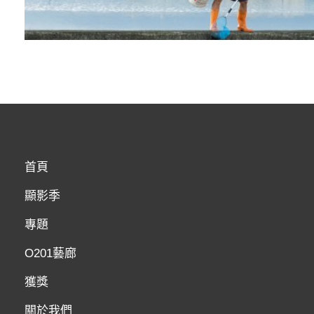
首頁
顯影季
專題
O201藝廊
獲獎
關於我們