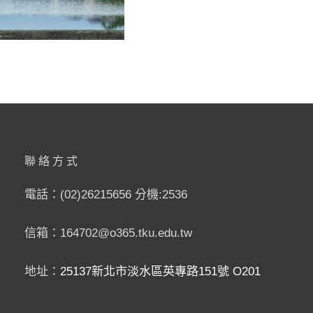
BY
淡
寸
江
L
田
影
E
園」
像
A
DR45
藝
V
術
E
工
A
坊
C
O
M
M
聯絡方式
E
N
T
電話：(02)26215656 分機:2536
信箱：164702@o365.tku.edu.tw
地址：
25137新北市淡水區英專路151號 O201