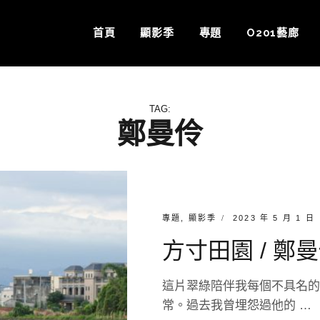
首頁
顯影季
專題
O201藝廊
TAG:
鄭曼伶
CATEGORIES:
POSTED
專題
,
顯影季
2023 年 5 月 1 日
ON
方寸田園 / 鄭
這片翠綠陪伴我每個不具名的
常。過去我曾埋怨過他的 …