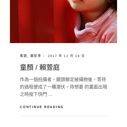
T
CATEGORIES:
POSTED
專題
,
顯影季
2017 年 12 月 16 日
ON
童顏 / 賴萱庭
作為一個拍攝者，鏡頭鎖定被攝物後，等待
的過程便成了一種潛伏。待想要 的畫面出現
之時按下快門 …
童
CONTINUE READING
顏
/
BY
淡
賴