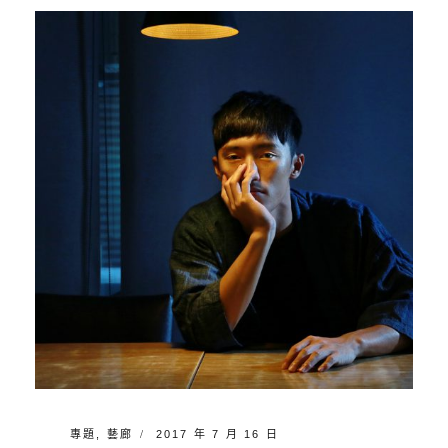
江
L
萱
影
E
庭
像
A
藝
V
術
E
工
A
坊
C
O
M
M
E
N
T
CATEGORIES:
POSTED
專題
,
藝廊
2017 年 7 月 16 日