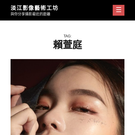
Skip
淡江影像藝術工坊
to
與你分享攝影最近的距離
content
TAG:
賴萱庭