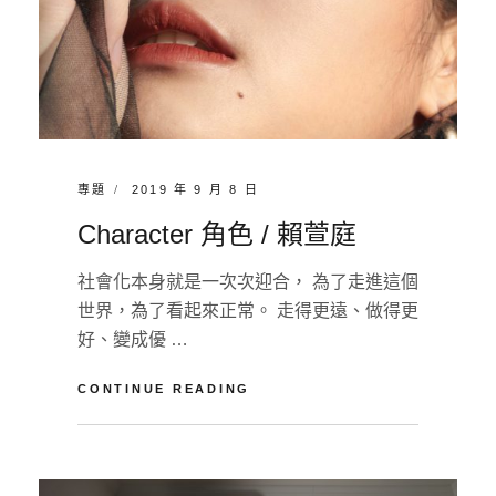
CATEGORIES:
POSTED
專題
2019 年 9 月 8 日
ON
Character 角色 / 賴萱庭
社會化本身就是一次次迎合， 為了走進這個
世界，為了看起來正常。 走得更遠、做得更
好、變成優 …
CHARACTER
CONTINUE READING
角
色
BY
淡
/
江
L
賴