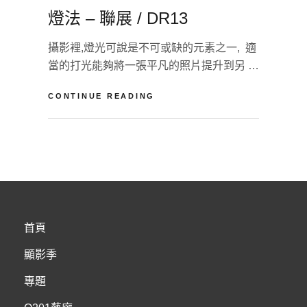
ON
燈法 – 聯展 / DR13
攝影裡,燈光可說是不可或缺的元素之一, 適
當的打光能夠將一張平凡的照片提升到另 …
燈
CONTINUE READING
法
–
BY
淡
聯
江
L
展
影
E
/
像
A
DR13
藝
V
術
E
工
A
首頁
坊
C
O
顯影季
M
M
專題
E
N