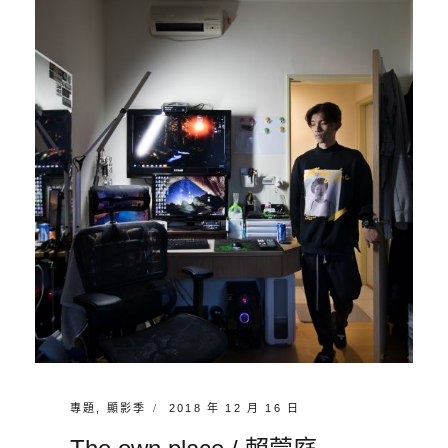
影
E
萱
像
A
庭
藝
V
術
E
工
A
坊
C
O
M
M
E
N
T
CATEGORIES:
POSTED
專題
,
顯影季
2018 年 12 月 16 日
ON