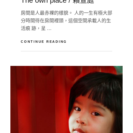
The own place / 賴萱庭
房間是人最赤裸的樣貌。 人的一生有極大部
分時間待在房間裡頭，這個空間承載人的生
活痕 跡，呈 …
THE
CONTINUE READING
OWN
PLACE
BY
淡
/
江
L
賴
影
E
萱
像
A
庭
藝
V
術
E
工
A
坊
C
O
M
M
E
N