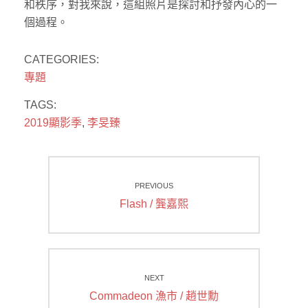
和秩序，對我來說，這組照片是探討和抒發內心的一
個過程。
CATEGORIES:
專題
TAGS:
2019顯影季
,
李旻臻
文
PREVIOUS
章
Previous
Flash / 龔嘉熙
導
post:
覽
NEXT
Next
Commadeon 漁市 / 趙世勳