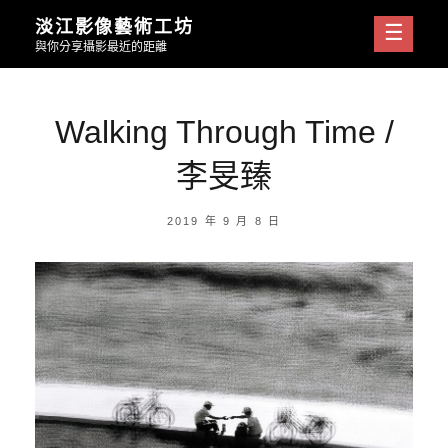
Skip
淡江影像藝術工坊
to
與你分享攝影最近的距離
content
Walking Through Time /
李旻臻
POSTED
2019 年 9 月 8 日
ON
BY
淡
江
影
像
藝
術
工
坊