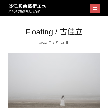
Skip
淡江影像藝術工坊
to
與你分享攝影最近的距離
content
Floating / 古佳立
POSTED
2022 年 1 月 12 日
ON
BY
淡
江
影
像
藝
術
工
坊