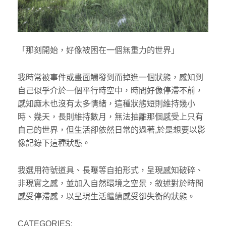
「那刻開始，好像被困在一個無重力的世界」
我時常被事件或畫面觸發到而掉進一個狀態，感知到
自己似乎介於一個平行時空中，時間好像停滯不前，
感知麻木也沒有太多情緒，這種狀態短則維持幾小
時、幾天，長則維持數月，無法抽離那個感受上只有
自己的世界，但生活卻依然日常的過著,於是想要以影
像記錄下這種狀態。
我選用符號道具、長曝等自拍形式，呈現感知破碎、
非現實之感，並加入自然環境之空景，敘述對於時間
感受停滯感，以呈現生活繼續感受卻失衡的狀態。
CATEGORIES: