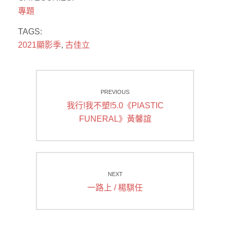
專題
TAGS:
2021顯影季
,
古佳立
文
PREVIOUS
章
Previous
我行!我不塑!5.0《PlASTIC
導
post:
FUNERAL》黃馨誼
覽
NEXT
Next
一路上 / 楊騏任
post: